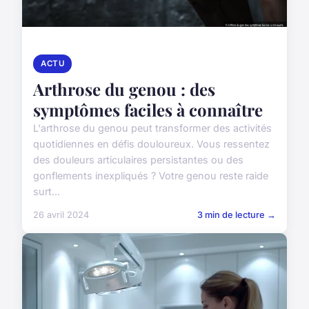
ACTU
Arthrose du genou : des
symptômes faciles à connaître
L'arthrose du genou peut transformer des activités
quotidiennes en défis douloureux. Vous ressentez
des douleurs articulaires persistantes ou des
gonflements inexpliqués ? Votre genou reste raide
surt...
26 avril 2024
3 min de lecture →