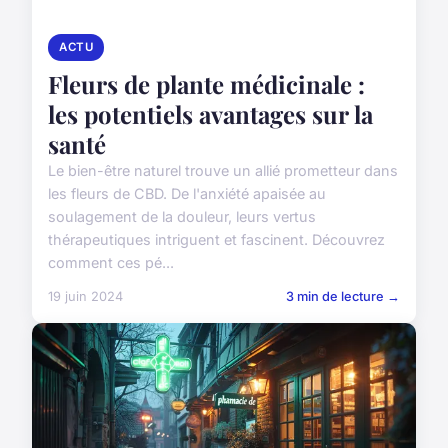
ACTU
Fleurs de plante médicinale :
les potentiels avantages sur la
santé
Le bien-être naturel trouve un allié prometteur dans
les fleurs de CBD. De l'anxiété apaisée au
soulagement de la douleur, leurs vertus
thérapeutiques intriguent et fascinent. Découvrez
comment ces pé...
19 juin 2024
3 min de lecture →