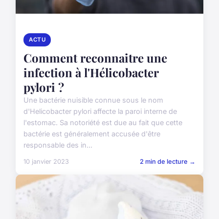
ACTU
Comment reconnaitre une
infection à l'Hélicobacter
pylori ?
Une bactérie nuisible connue sous le nom
d'Helicobacter pylori affecte la paroi interne de
l'estomac. Sa notoriété est due au fait que cette
bactérie est généralement accusée d'être
responsable des in...
10 janvier 2023
2 min de lecture →