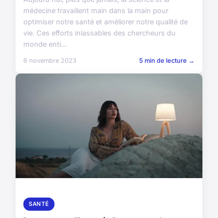
médecine travaillent main dans la main pour
optimiser notre santé et améliorer notre qualité de
vie. Ces efforts inlassables des chercheurs du
monde enti...
6 novembre 2023
5 min de lecture →
SANTÉ